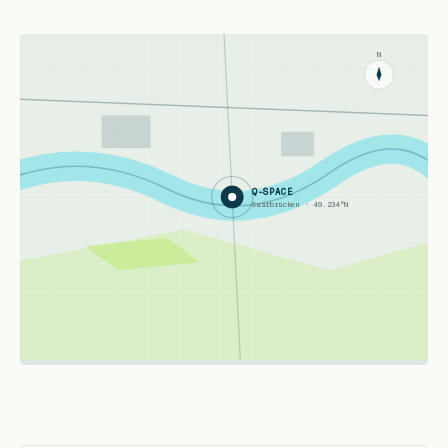
Location anfragen
N
Q-SPACE
Saarbrücken · 49.234°N