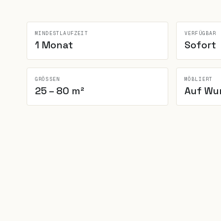
Location anfragen
BÜRO · OG
MINDESTLAUFZEIT
VERFÜGBAR
1 Monat
Sofort
GRÖSSEN
MÖBLIERT
25 – 80 m²
Auf Wu