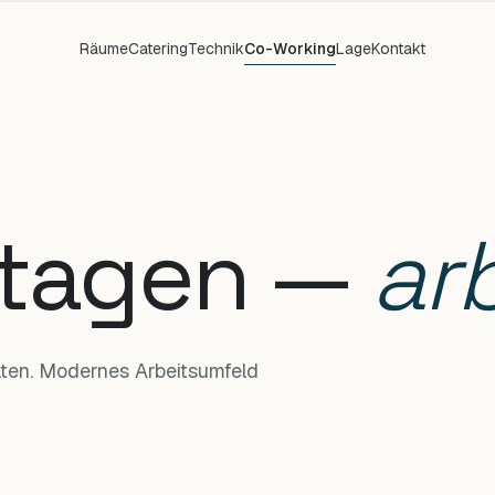
Räume
Catering
Technik
Co-Working
Lage
Kontakt
 tagen —
ar
aten. Modernes Arbeitsumfeld